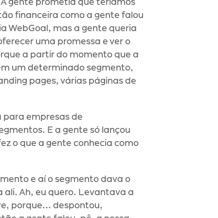
 A gente prometia que teríamos 
tão financeira como a gente falou 
a WebGoal, mas a gente queria 
oferecer uma promessa e ver o 
orque a partir do momento que a 
er em um determinado segmento, 
nding pages, várias páginas de 
ra para empresas de 
segmentos. E a gente só lançou 
 fez o que a gente conhecia como 
gmento e aí o segmento dava o 
ali. Ah, eu quero. Levantava a 
re, porque... despontou, 