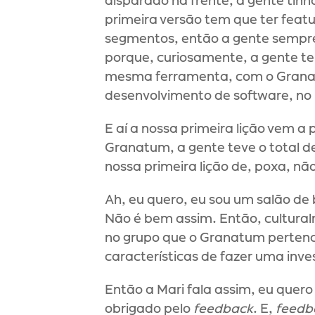
disparado na frente, a gente tinha
primeira versão tem que ter featu
segmentos, então a gente sempr
porque, curiosamente, a gente t
mesma ferramenta, com o Granat
desenvolvimento de software, no 
E aí a nossa primeira lição vem a
Granatum, a gente teve o total de
nossa primeira lição de, poxa, nã
Ah, eu quero, eu sou um salão de 
Não é bem assim. Então, cultura
no grupo que o Granatum pertenc
características de fazer uma inv
Então a Mari fala assim, eu quero m
obrigado pelo 
feedback
. E, 
feedb