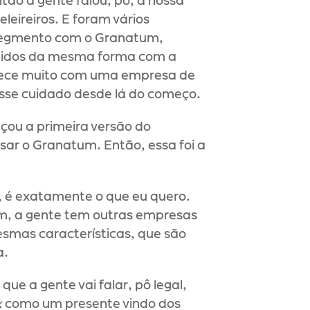
tão a gente falou, pô, a nossa 
ireiros. E foram vários 
segmento com o Granatum, 
didos da mesma forma com a 
ece muito com uma empresa de 
esse cuidado desde lá do começo.
çou a primeira versão do 
sar o Granatum. Então, essa foi a 
, é exatamente o que eu quero. 
m, a gente tem outras empresas 
mas características, que são 
a.
que a gente vai falar, pô legal, 
k
 como um presente vindo dos 