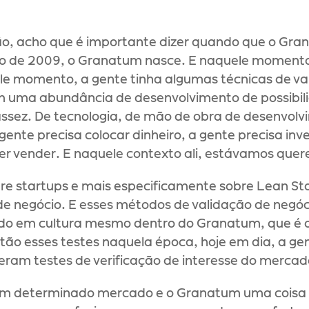
ntão, acho que é importante dizer quando que o Gra
ço de 2009, o Granatum nasce. E naquele momento
ele momento, a gente tinha algumas técnicas de va
em uma abundância de desenvolvimento de possibili
sez. De tecnologia, de mão de obra de desenvolvim
nte precisa colocar dinheiro, a gente precisa inves
uer vender. E naquele contexto ali, estávamos que
e startups e mais especificamente sobre Lean St
e negócio. E esses métodos de validação de negóci
o em cultura mesmo dentro do Granatum, que é o f
ão esses testes naquela época, hoje em dia, a gent
eram testes de verificação de interesse do mercad
m determinado mercado e o Granatum uma coisa int