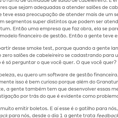
 o ramo de atividade de salão de cabeleireiro. E en
res que sejam adequadas a atender salões de cabele
e teve essa preocupação de atender mais de um 
em segmentos super distintos que podem ser aten
um. Então uma empresa que faz obra, ela se par
modelo financeiro de gestão. Então a gente teve 
 partir desse smoke test, porque quando a gente lan
 zero salões de cabeleireiro se cadastrando para u
o é só perguntar o que você quer. O que você quer?
beleza, eu quero um software de gestão financeira
lmente isso é bem curioso porque além do Granatu
e, a gente também tem que desenvolver essas mes
estigação por trás do que é evidente como problem
uito emitir boletos. E aí esse é o gatilho para nós, 
ack
 para nós, desde o dia 1 a gente trata 
feedbac