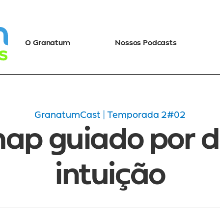
O Granatum
Nossos Podcasts
GranatumCast | Temporada 2
#02
p guiado por da
intuição