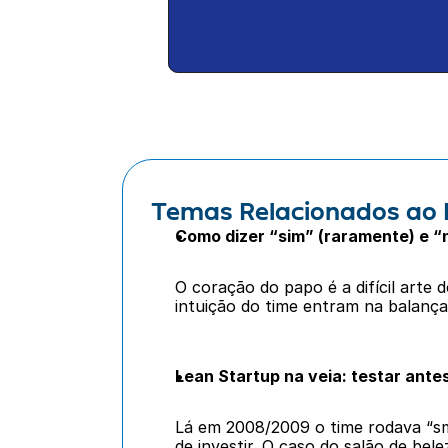
Temas Relacionados ao 
Como dizer “sim” (raramente) e “
O coração do papo é a difícil arte 
intuição do time entram na balança
Lean Startup na veia: testar antes
Lá em 2008/2009 o time rodava “sm
de investir. O caso do salão de bele