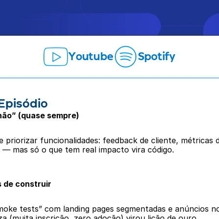
Youtube
Spotify
Episódio
não” (quase sempre)
de priorizar funcionalidades: feedback de cliente, métrica
 — mas só o que tem real impacto vira código. 
 de construir
oke tests” com landing pages segmentadas e anúncios no 
za (muita inscrição, zero adoção) virou lição de ouro. 