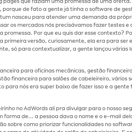
ing pages que faziam uma promessa de uma oferta.
 porque de fato a gente já tinha o software de ges
anatum nasceu para atender uma demanda da própri
sar os mercados nós precisávamos fazer testes e 
sa promessa. Por que eu quis dar esse contexto? P
e a primeira versão, curiosamente, ela era para s
, só para contextualizar, a gente lançou várias la
inanceira para oficinas mecânicas, gestão financei
ão financeira para salões de cabeleireiro, vários 
o para nós era super baixo de fazer isso e a gente
irinho no AdWords ali pra divulgar para o nosso se
forma de... a pessoa dava o nome e o e-mail dela 
ção sobre como priorizar funcionalidades no softwa