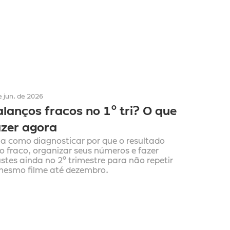
e jun. de 2026
lanços fracos no 1º tri? O que 
azer agora
ja como diagnosticar por que o resultado 
io fraco, organizar seus números e fazer 
stes ainda no 2º trimestre para não repetir 
mesmo filme até dezembro.