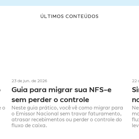
ÚLTIMOS CONTEÚDOS
23 de jun. de 2026
22 
 
Guia para migrar sua NFS-e 
S
sem perder o controle
no
 o 
Neste guia prático, você vê como migrar para 
Ne
o Emissor Nacional sem travar faturamento, 
mo
atrasar recebimentos ou perder o controle do 
fl
fluxo de caixa.
le