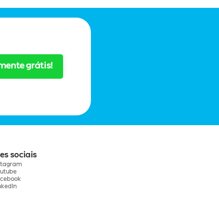
mente grátis!
es sociais
stagram
utube
cebook
nkedIn