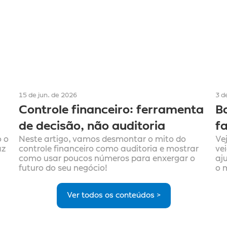
15 de jun. de 2026
3 d
Controle financeiro: ferramenta 
Ba
de decisão, não auditoria
f
 o 
Neste artigo, vamos desmontar o mito do 
Ve
z 
controle financeiro como auditoria e mostrar 
ve
como usar poucos números para enxergar o 
aju
futuro do seu negócio!
o 
Ver todos os conteúdos >