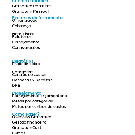
Conheça também
Granatum Parceiros
Granatum Pessoal
Recursos da ferramenta
Organização
Cobrança
Nota Fiscal
Relatórios
Planejamento
Configurações
Relatórios
Fluxo de caixa
Categorias
Centros de custos
Despesas x Receitas
DRE
Planejamento
Planejamento orçamentário
Metas por categorias
Metas por centros de custos
Como Fazer?
Overview Granatum
Gestão financeira
GranatumCast
Cursos