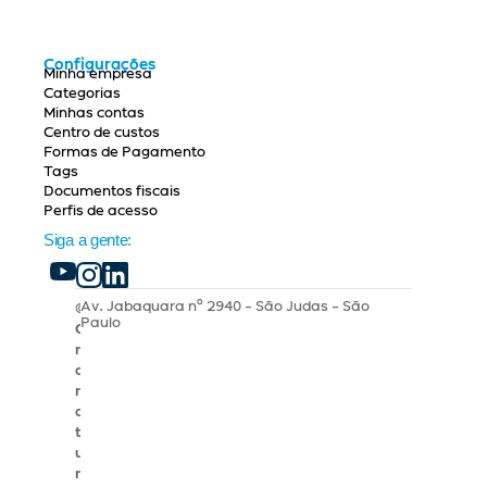
Configurações
Minha empresa
Categorias
Minhas contas
Centro de custos
Formas de Pagamento
Tags
Documentos fiscais
Perfis de acesso
Siga a gente:
Av. Jabaquara nº 2940 - São Judas - São 
© 
Paulo
G
r
a
n
a
t
u
m 