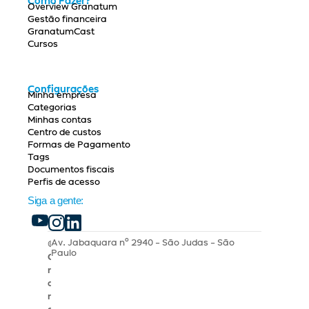
Como Fazer?
Overview Granatum
Gestão financeira
GranatumCast
Cursos
Configurações
Minha empresa
Categorias
Minhas contas
Centro de custos
Formas de Pagamento
Tags
Documentos fiscais
Perfis de acesso
Siga a gente:
Av. Jabaquara nº 2940 - São Judas - São 
© 
Paulo
G
r
a
n