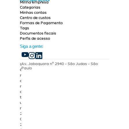
Configurações
Minha empresa
Categorias
Minhas contas
Centro de custos
Formas de Pagamento
Tags
Documentos fiscais
Perfis de acesso
Siga a gente:
Av. Jabaquara nº 2940 - São Judas - São 
© 
Paulo
G
r
a
n
a
t
u
m 
2
0
2