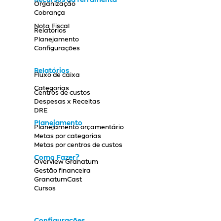
Recursos da ferramenta
Organização
Cobrança
Nota Fiscal
Relatórios
Planejamento
Configurações
Relatórios
Fluxo de caixa
Categorias
Centros de custos
Despesas x Receitas
DRE
Planejamento
Planejamento orçamentário
Metas por categorias
Metas por centros de custos
Como Fazer?
Overview Granatum
Gestão financeira
GranatumCast
Cursos