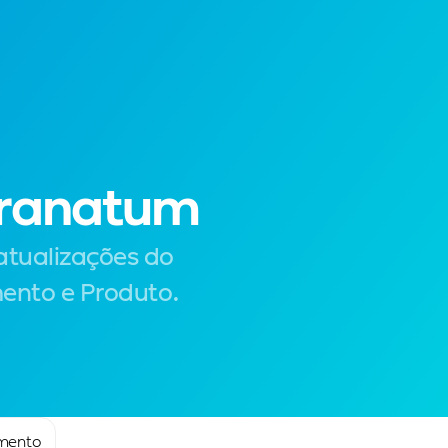
Acessar
Experimente grátis!
Granatum
tualizações do 
mento e Produto.
mento