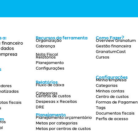
 a:
Recursos da ferramenta
Como Fazer?
Organização
Overview Granatum
 financeiro
Cobrança
Gestão financeira
s dados
GranatumCast
 empresa
Nota Fiscal
Relatórios
Cursos
Planejamento
Configurações
s
Configurações
Minha empresa
Relatórios
Fluxo de caixa
Categorias
edores
Minhas contas
matizadas
Categorias
Centros de custos
Centro de custos
Despesas x Receitas
Formas de Pagamen
as fiscais
DRE
Tags
s
Documentos fiscais
Planejamento
Planejamento orçamentário
Perfis de acesso
ém
ros
Metas por categorias
al
Metas por centros de custos