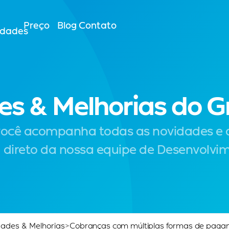
Preço
Blog
Contato
idades
es & Melhorias do 
você acompanha todas as novidades e a
 direto da nossa equipe de Desenvolvi
ades & Melhorias
>
Cobranças com múltiplas formas de paga