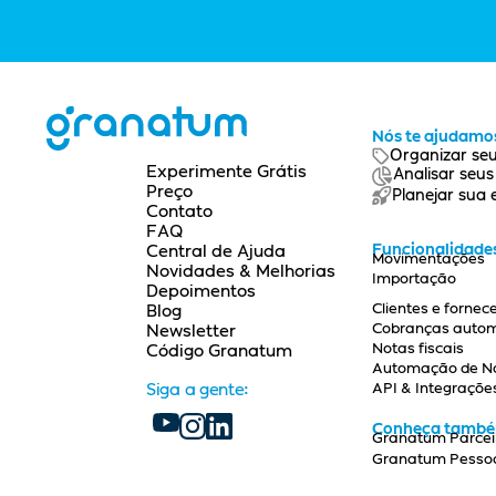
Nós te ajudamos
Organizar seu
Experimente Grátis
Analisar seu
Preço
Planejar sua
Contato
FAQ
Funcionalidade
Central de Ajuda
Movimentações
Novidades & Melhorias
Importação
Depoimentos
Clientes e fornec
Blog
Cobranças auto
Newsletter
Notas fiscais
Código Granatum
Automação de Not
API & Integraçõe
Siga a gente:
Conheça tamb
Granatum Parcei
Granatum Pesso