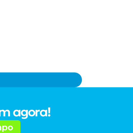
um agora!
mpo