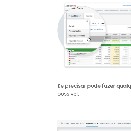
S
e precisar pode fazer qual
possível.