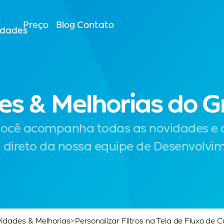
Preço
Blog
Contato
idades
es & Melhorias do 
você acompanha todas as novidades e a
 direto da nossa equipe de Desenvolvi
idades & Melhorias
>
Personalizar Filtros na Tela de Fluxo de C