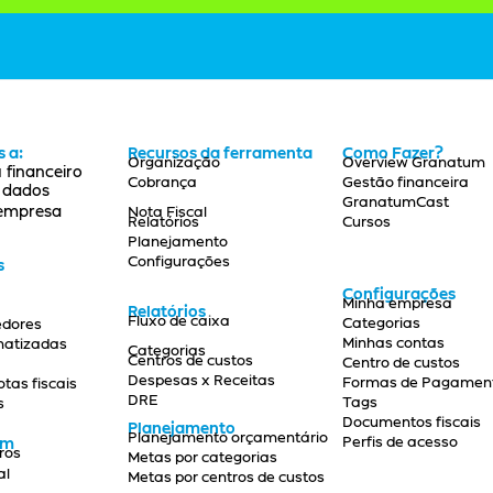
 a:
Recursos da ferramenta
Como Fazer?
Organização
Overview Granatum
 financeiro
Cobrança
Gestão financeira
s dados
GranatumCast
 empresa
Nota Fiscal
Relatórios
Cursos
Planejamento
Configurações
s
Configurações
Minha empresa
Relatórios
Fluxo de caixa
Categorias
edores
Minhas contas
matizadas
Categorias
Centros de custos
Centro de custos
Despesas x Receitas
Formas de Pagamen
as fiscais
DRE
Tags
s
Documentos fiscais
Planejamento
Planejamento orçamentário
Perfis de acesso
ém
ros
Metas por categorias
al
Metas por centros de custos