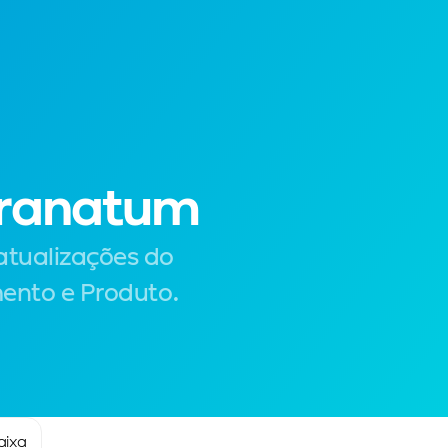
Acessar
Experimente grátis!
Granatum
tualizações do 
mento e Produto.
aixa