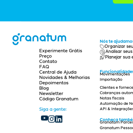
Nós te ajudamos
Organizar seu
Experimente Grátis
Analisar seu
Preço
Planejar sua
Contato
FAQ
Funcionalidade
Central de Ajuda
Movimentações
Novidades & Melhorias
Importação
Depoimentos
Clientes e fornec
Blog
Cobranças auto
Newsletter
Notas fiscais
Código Granatum
Automação de Not
API & Integraçõe
Siga a gente:
Conheça tamb
Granatum Parcei
Granatum Pesso