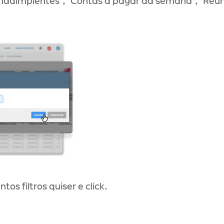
inadimplentes", "Contas a pagar da semana", "Reuni
tos filtros quiser e click.